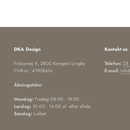
DKA Design
Kontakt os
Firskovvej 8, 2800 Kongens Lyngby
Telefon:
28
CVR-nr.: 41908416
E-mail:
info
Åbningstider
Mandag:
Fredag 08:00 - 18:00
Lørdag:
10:00 - 14:00 el. efter aftale
Søndag:
Lukket