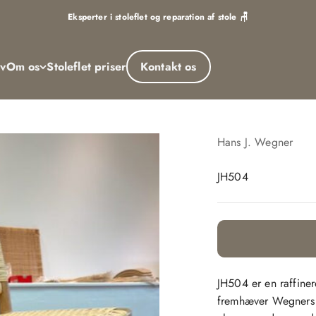
Eksperter i stoleflet og reparation af stole 🪑
rv
Om os
Stoleflet priser
Kontakt os
Hans J. Wegner
JH504
JH504 er en raffiner
fremhæver Wegners fo