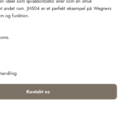
en ideel som spisebordsstol eller som en smuk
i et andet rum. JH504 er et perfekt eksempel på Wegners
orm og funktion.
moms.
handling
Kontakt os