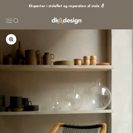
Spring til indhold
Eksperter i stoleflet og reparation af stole 🪑
DKA Design
Menu
Søg
Zoom